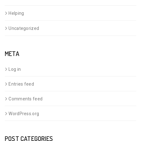
Helping
Uncategorized
META
Log in
Entries feed
Comments feed
WordPress.org
POST CATEGORIES