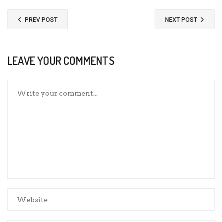
PREV POST
NEXT POST
LEAVE YOUR COMMENTS