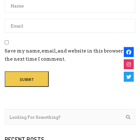
Save my name, email, and website in this browser for
the next time I comment.
RECENT POSTS