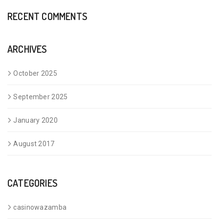
RECENT COMMENTS
ARCHIVES
October 2025
September 2025
January 2020
August 2017
CATEGORIES
casinowazamba