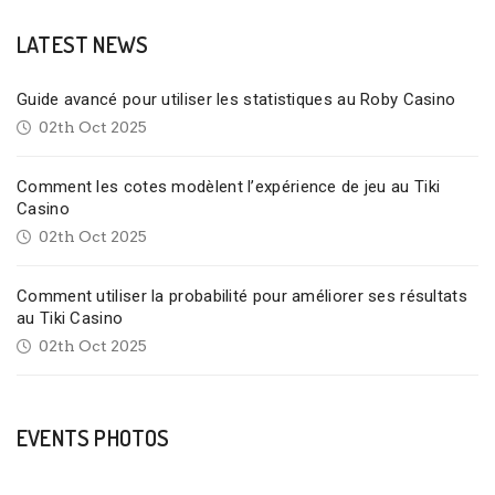
LATEST NEWS
Guide avancé pour utiliser les statistiques au Roby Casino
02th Oct 2025
Comment les cotes modèlent l’expérience de jeu au Tiki
Casino
02th Oct 2025
Comment utiliser la probabilité pour améliorer ses résultats
au Tiki Casino
02th Oct 2025
EVENTS PHOTOS