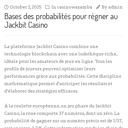
October 2, 2025
In
casinowazamba
By
admin
Bases des probabilités pour régner au
Jackbit Casino
La plateforme Jackbit Casino combine une
technologie blockchain avec une ludothèque riche,
idéale pour les amateurs de jeux en ligne. Tous les
profils de joueurs peuvent optimiser leurs
performances grâce aux probabilités. Cette discipline
mathématique permet d’anticiper les résultats et
d’élaborer des stratégies efficaces.
À la roulette européenne, un jeu phare du Jackbit
Casino, la roue comporte 37 numéros, dont un zéro. La
probabilité de gagner sur un numéro précis est de 1/37,