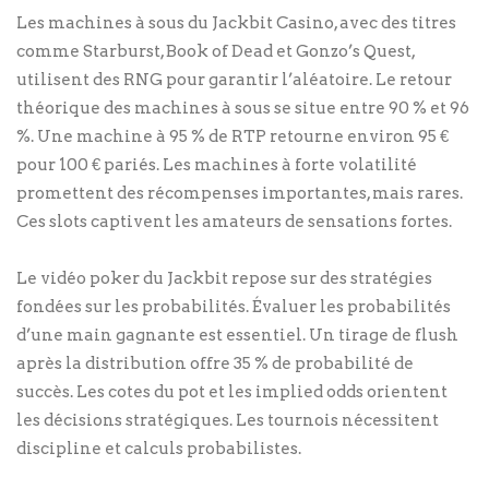
Les machines à sous du Jackbit Casino, avec des titres
comme Starburst, Book of Dead et Gonzo’s Quest,
utilisent des RNG pour garantir l’aléatoire. Le retour
théorique des machines à sous se situe entre 90 % et 96
%. Une machine à 95 % de RTP retourne environ 95 €
pour 100 € pariés. Les machines à forte volatilité
promettent des récompenses importantes, mais rares.
Ces slots captivent les amateurs de sensations fortes.
Le vidéo poker du Jackbit repose sur des stratégies
fondées sur les probabilités. Évaluer les probabilités
d’une main gagnante est essentiel. Un tirage de flush
après la distribution offre 35 % de probabilité de
succès. Les cotes du pot et les implied odds orientent
les décisions stratégiques. Les tournois nécessitent
discipline et calculs probabilistes.