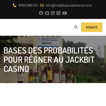
9900288133
info@madilusevashrama.com
DONATE
BASES DES PROBABILITÉS
POUR RÉGNER AU JACKBIT
CASINO