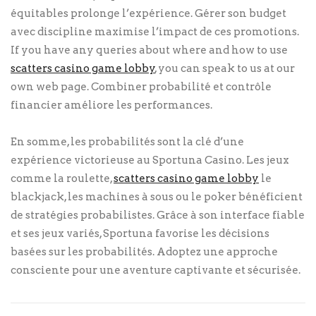
équitables prolonge l’expérience. Gérer son budget
avec discipline maximise l’impact de ces promotions.
If you have any queries about where and how to use
scatters casino game lobby
, you can speak to us at our
own web page. Combiner probabilité et contrôle
financier améliore les performances.
En somme, les probabilités sont la clé d’une
expérience victorieuse au Sportuna Casino. Les jeux
comme la roulette,
scatters casino game lobby
le
blackjack, les machines à sous ou le poker bénéficient
de stratégies probabilistes. Grâce à son interface fiable
et ses jeux variés, Sportuna favorise les décisions
basées sur les probabilités. Adoptez une approche
consciente pour une aventure captivante et sécurisée.