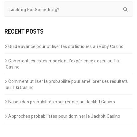
RECENT POSTS
Guide avancé pour utiliser les statistiques au Roby Casino
Comment les cotes modèlent l’expérience de jeu au Tiki
Casino
Comment utiliser la probabilité pour améliorer ses résultats
au Tiki Casino
Bases des probabilités pour régner au Jackbit Casino
Approches probabilistes pour dominer le Jackbit Casino