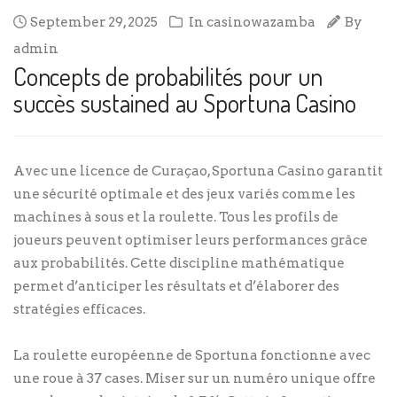
September 29, 2025
In
casinowazamba
By
admin
Concepts de probabilités pour un
succès sustained au Sportuna Casino
Avec une licence de Curaçao, Sportuna Casino garantit
une sécurité optimale et des jeux variés comme les
machines à sous et la roulette. Tous les profils de
joueurs peuvent optimiser leurs performances grâce
aux probabilités. Cette discipline mathématique
permet d’anticiper les résultats et d’élaborer des
stratégies efficaces.
La roulette européenne de Sportuna fonctionne avec
une roue à 37 cases. Miser sur un numéro unique offre