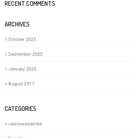
RECENT COMMENTS
ARCHIVES
October 2025
September 2025
January 2020
August 2017
CATEGORIES
casinowazamba