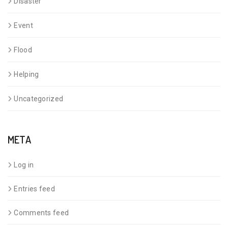
Disaster
Event
Flood
Helping
Uncategorized
META
Log in
Entries feed
Comments feed