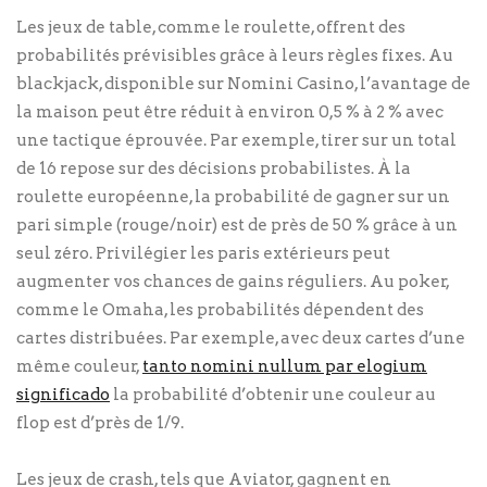
Les jeux de table, comme le roulette, offrent des
probabilités prévisibles grâce à leurs règles fixes. Au
blackjack, disponible sur Nomini Casino, l’avantage de
la maison peut être réduit à environ 0,5 % à 2 % avec
une tactique éprouvée. Par exemple, tirer sur un total
de 16 repose sur des décisions probabilistes. À la
roulette européenne, la probabilité de gagner sur un
pari simple (rouge/noir) est de près de 50 % grâce à un
seul zéro. Privilégier les paris extérieurs peut
augmenter vos chances de gains réguliers. Au poker,
comme le Omaha, les probabilités dépendent des
cartes distribuées. Par exemple, avec deux cartes d’une
même couleur,
tanto nomini nullum par elogium
significado
la probabilité d’obtenir une couleur au
flop est d’près de 1/9.
Les jeux de crash, tels que Aviator, gagnent en