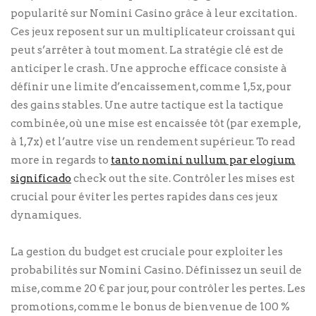
popularité sur Nomini Casino grâce à leur excitation.
Ces jeux reposent sur un multiplicateur croissant qui
peut s’arrêter à tout moment. La stratégie clé est de
anticiper le crash. Une approche efficace consiste à
définir une limite d’encaissement, comme 1,5x, pour
des gains stables. Une autre tactique est la tactique
combinée, où une mise est encaissée tôt (par exemple,
à 1,7x) et l’autre vise un rendement supérieur. To read
more in regards to
tanto nomini nullum par elogium
significado
check out the site. Contrôler les mises est
crucial pour éviter les pertes rapides dans ces jeux
dynamiques.
La gestion du budget est cruciale pour exploiter les
probabilités sur Nomini Casino. Définissez un seuil de
mise, comme 20 € par jour, pour contrôler les pertes. Les
promotions, comme le bonus de bienvenue de 100 %