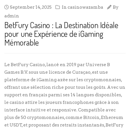
September 14, 2025
In
casinowazamba
By
admin
BetFury Casino : La Destination Idéale
pour une Expérience de iGaming
Mémorable
Le BetFury Casino, lancé en 2019 par Universe B
Games B.V. sous une licence de Curaçao, est une
plateforme de iGaming axée sur les cryptomonnaies,
offrant une sélection riche pour tous les goûts. Avec un
support en français parmi ses 14 langues disponibles,
le casino attire les joueurs francophones grâce à son
interface intuitive et responsive. Compatible avec
plus de 50 cryptomonnaies, comme Bitcoin, Ethereum
et USDT, et proposant des retraits instantanés, BetFury