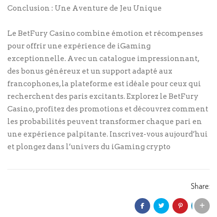
Conclusion : Une Aventure de Jeu Unique
Le BetFury Casino combine émotion et récompenses
pour offrir une expérience de iGaming
exceptionnelle. Avec un catalogue impressionnant,
des bonus généreux et un support adapté aux
francophones, la plateforme est idéale pour ceux qui
recherchent des paris excitants. Explorez le BetFury
Casino, profitez des promotions et découvrez comment
les probabilités peuvent transformer chaque pari en
une expérience palpitante. Inscrivez-vous aujourd’hui
et plongez dans l’univers du iGaming crypto
Share: