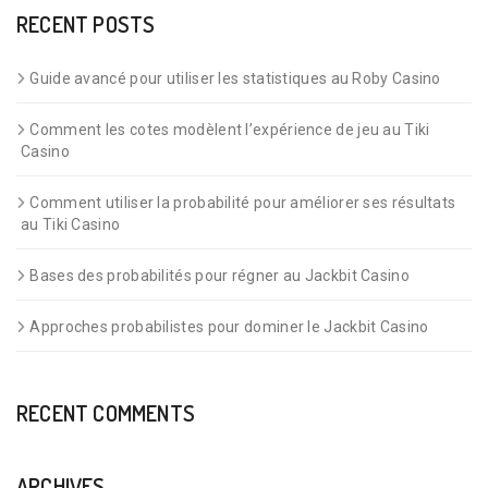
RECENT POSTS
Guide avancé pour utiliser les statistiques au Roby Casino
Comment les cotes modèlent l’expérience de jeu au Tiki
Casino
Comment utiliser la probabilité pour améliorer ses résultats
au Tiki Casino
Bases des probabilités pour régner au Jackbit Casino
Approches probabilistes pour dominer le Jackbit Casino
RECENT COMMENTS
ARCHIVES