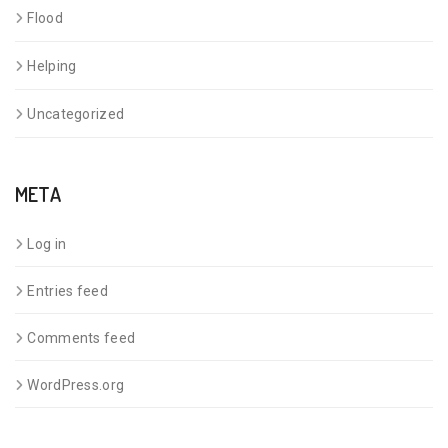
Flood
Helping
Uncategorized
META
Log in
Entries feed
Comments feed
WordPress.org