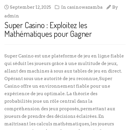
September 12, 2025
In
casinowazamba
By
admin
Super Casino : Exploitez les
Mathématiques pour Gagner
Super Casino est une plateforme de jeu en ligne fiable
qui séduit les joueurs grâce à une multitude de jeux,
allant des machines à sous aux tables de jeu en direct.
Opérant sous une autorité de jeu reconnue, Super
Casino offre un environnement fiable pour une
expérience de jeu optimale. La théorie des
probabilités joue un rôle central dans la
compréhension des jeux proposés, permettant aux
joueurs de prendre des décisions éclairées. En
maîtrisant les calculs mathématiques, les joueurs