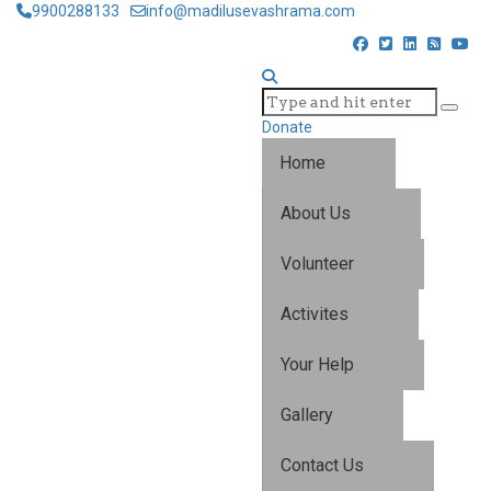
9900288133
info@madilusevashrama.com
Donate
Home
About Us
Volunteer
Activites
Your Help
Gallery
Contact Us