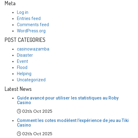
Meta
Log in
Entries feed
Comments feed
WordPress.org
POST CATEGORIES
casinowazamba
Disaster
Event
Flood
Helping
Uncategorized
Latest News
Guide avancé pour utiliser les statistiques au Roby
Casino
02th Oct 2025
Comment les cotes modèlent l’expérience de jeu au Tiki
Casino
02th Oct 2025