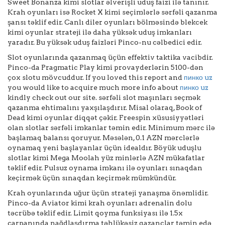
Sweet Bonanza kimi slotlar əlverişli uduş faizi ilə tanınır.
Krah oyunları isə Rocket X kimi seçimlərlə sərfəli qazanma
şansı təklif edir. Canlı diler oyunları bölməsində blekcek
kimi oyunlar strateji ilə daha yüksək uduş imkanları
yaradır. Bu yüksək uduş faizləri Pinco-nu cəlbedici edir.
Slot oyunlarında qazanmaq üçün effektiv taktika vacibdir.
Pinco-da Pragmatic Play kimi provayderlərin 5100-dən
çox slotu mövcuddur. If you loved this report and
пинко uz
you would like to acquire much more info about
пинко uz
kindly check out our site. sərfəli slot maşınları seçmək
qazanma ehtimalını yaxşılaşdırır. Misal olaraq, Book of
Dead kimi oyunlar diqqət çəkir. Freespin xüsusiyyətləri
olan slotlar sərfəli imkanlar təmin edir. Minimum mərc ilə
başlamaq balansı qoruyur. Məsələn, 0.1 AZN mərclərlə
oynamaq yeni başlayanlar üçün idealdır. Böyük uduşlu
slotlar kimi Mega Moolah yüz minlərlə AZN mükafatlar
təklif edir. Pulsuz oynama imkanı ilə oyunları sınaqdan
keçirmək üçün sınaqdan keçirmək mümkündür.
Krah oyunlarında uğur üçün strateji yanaşma önəmlidir.
Pinco-da Aviator kimi krah oyunları adrenalin dolu
təcrübə təklif edir. Limit qoyma funksiyası ilə 1.5x
çarpanında nağdlaşdırma təhlükəsiz qazanclar təmin edə